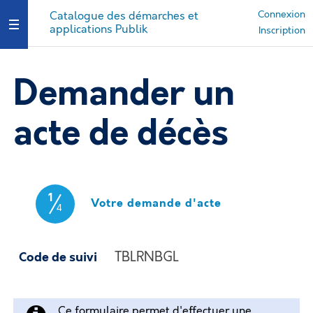
Connexion
Catalogue des démarches et
applications Publik
Ouvrir le menu
Inscription
Demander un
acte de décès
1
(étape courant
Votre demande d'acte
4
TBLRNBGL
Code de suivi
Ce formulaire permet d'effectuer une